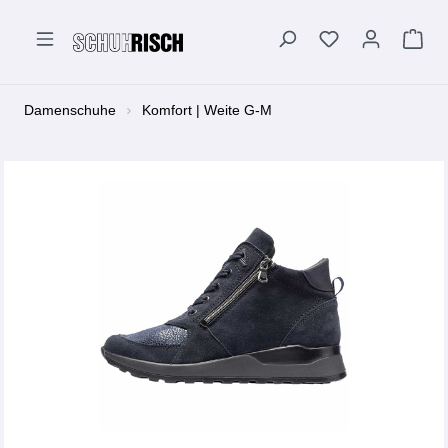
alt springen
Damenschuhe
Komfort | Weite G-M
Bildergalerie überspringen