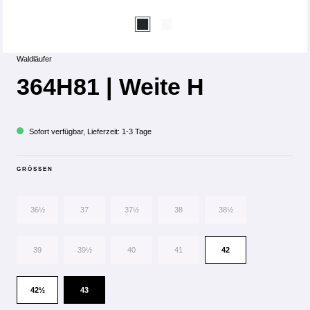
Waldläufer
364H81 | Weite H
Sofort verfügbar, Lieferzeit: 1-3 Tage
GRÖSSEN
36½
37
37½
38
38½
39
39½
40
41
42
42½
43