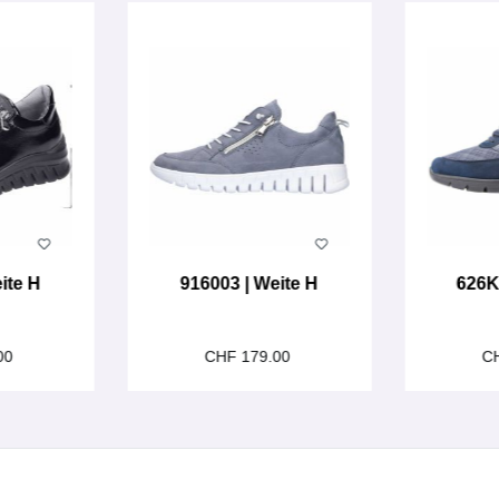
ite H
916003 | Weite H
626K
00
CHF 179.00
C