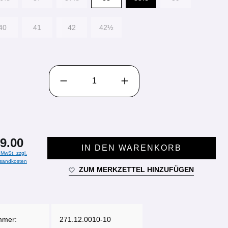
40
41
42
42½
PRODUKT ANZAHL: GIB DEN GEWÜNSCHTEN WE
9.00
IN DEN WARENKORB
. MwSt. zzgl.
sandkosten
ZUM MERKZETTEL HINZUFÜGEN
mmer:
271.12.0010-10