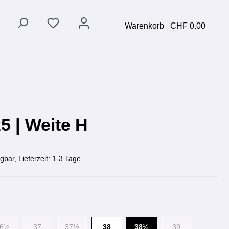
Warenkorb
CHF 0.00
5 | Weite H
gbar, Lieferzeit: 1-3 Tage
36½
37
37½
38
38½
39