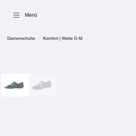
springen
Zur Hauptnavigation springen
Menü
Damenschuhe
Komfort | Weite G-M
Bildergalerie überspringen