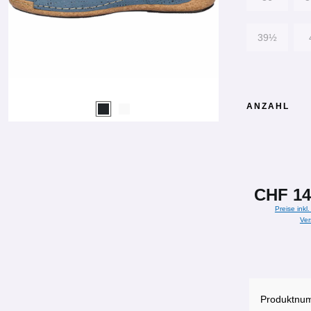
39½
ANZAHL
CHF 14
Preise inkl
Ver
Produktnu