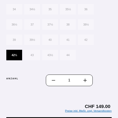
34
34½
35
35½
36
36½
37
37½
38
38½
39
39½
40
41
42
42½
43
43½
44
PRODUKT ANZAHL: GIB DEN GEWÜN
ANZAHL
CHF 149.00
Preise inkl. MwSt. zzgl. Versandkosten