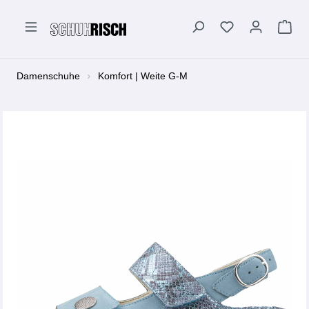
alt springen
Damenschuhe
Komfort | Weite G-M
Bildergalerie überspringen