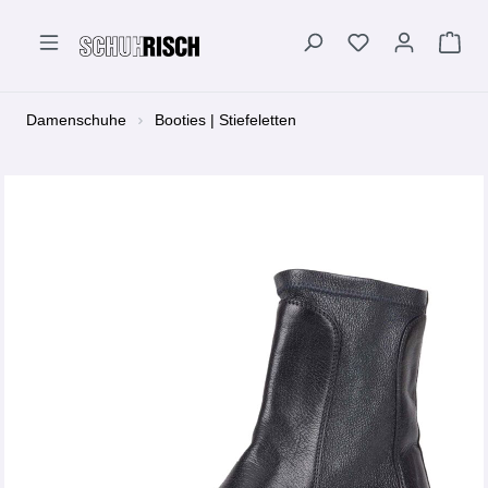
alt springen
Damenschuhe
Booties | Stiefeletten
Bildergalerie überspringen