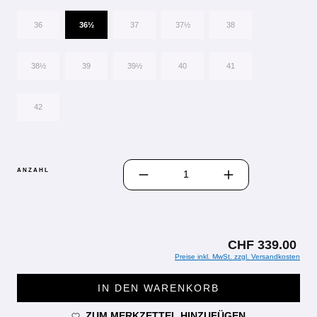
36
36½
37
37½
38
38½
39
39½
40
41
42
PRODUKT ANZAHL: GIB DEN GEWÜN
ANZAHL
CHF 339.00
Preise inkl. MwSt. zzgl. Versandkosten
IN DEN WARENKORB
ZUM MERKZETTEL HINZUFÜGEN