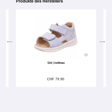
Produkte des Herstellers
Produktgalerie überspringen
516 | hellblau
CHF 79.90