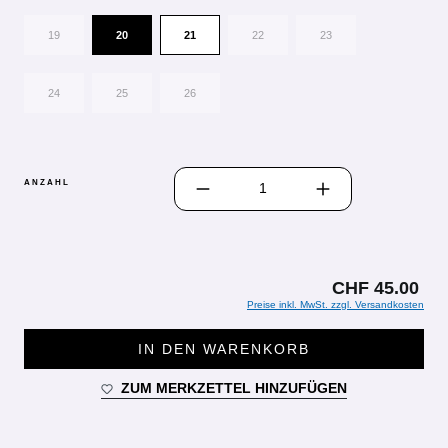
19
20
21
22
23
24
25
26
PRODUKT ANZAHL: GIB DEN GEWÜN
ANZAHL
CHF 45.00
Preise inkl. MwSt. zzgl. Versandkosten
IN DEN WARENKORB
ZUM MERKZETTEL HINZUFÜGEN