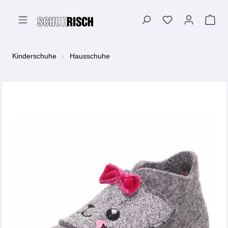
alt springen
Kinderschuhe
Hausschuhe
Bildergalerie überspringen