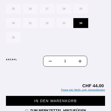
25
26
27
28
29
30
31
32
33
34
35
PRODUKT ANZAHL: GIB DEN GEWÜN
ANZAHL
CHF 44.00
Preise inkl. MwSt. zzgl. Versandkosten
IN DEN WARENKORB
ZUM MERKZETTEL HINZUFÜGEN