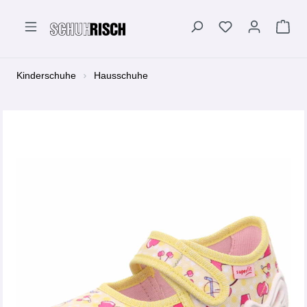
alt springen
Kinderschuhe
Hausschuhe
Bildergalerie überspringen