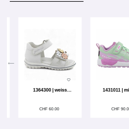
Produktgalerie überspringen
1364300 | weiss
1431011 | min
metallic
CHF 60.00
CHF 90.