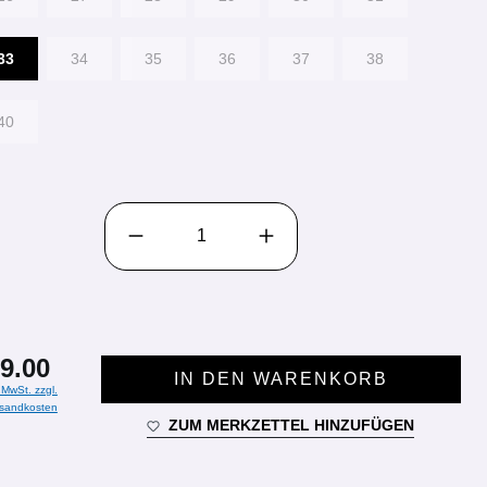
33
34
35
36
37
38
40
PRODUKT ANZAHL: GIB DEN GEWÜNSCHTEN WE
9.00
IN DEN WARENKORB
. MwSt. zzgl.
sandkosten
ZUM MERKZETTEL HINZUFÜGEN