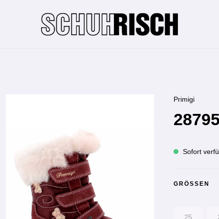
Primigi
28795
Sofort verfü
GRÖSSEN
25