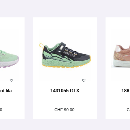
t lila
1431055 GTX
186
00
CHF 90.00
C