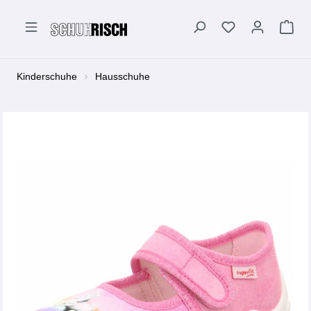
alt springen
Kinderschuhe
Hausschuhe
Bildergalerie überspringen