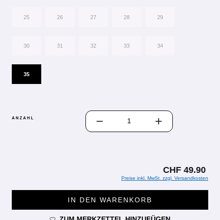
25
26
27
28
29
30
31
32
33
34
35
PRODUKT ANZAHL: GIB DEN GEWÜN
ANZAHL
CHF 49.90
Preise inkl. MwSt. zzgl. Versandkosten
IN DEN WARENKORB
ZUM MERKZETTEL HINZUFÜGEN