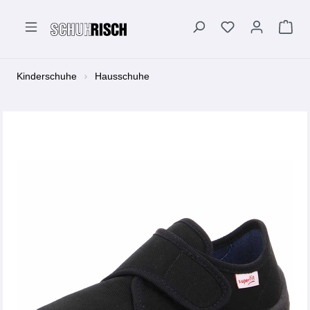
alt springen
Kinderschuhe
Hausschuhe
Bildergalerie überspringen