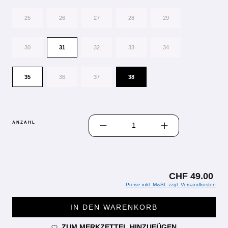
25
26
27
28
29
30
31
32
33
34
35
36
37
38
PRODUKT ANZAHL: GIB DEN GEWÜN
ANZAHL
CHF 49.00
Preise inkl. MwSt. zzgl. Versandkosten
IN DEN WARENKORB
ZUM MERKZETTEL HINZUFÜGEN