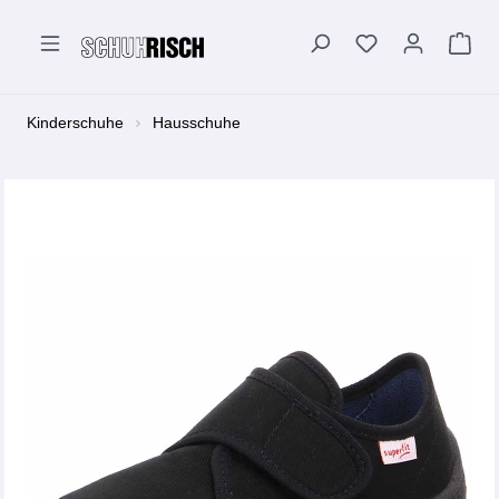
alt springen
Kinderschuhe
Hausschuhe
Bildergalerie überspringen