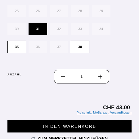
25
26
27
28
29
30
31
32
33
34
35
36
37
38
PRODUKT ANZAHL: GIB DEN GEWÜN
ANZAHL
CHF 43.00
Preise inkl. MwSt. zzgl. Versandkosten
IN DEN WARENKORB
ZUM MERKZETTEL HINZUFÜGEN