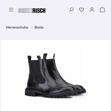
alt springen
Herrenschuhe
Boots
Bildergalerie überspringen