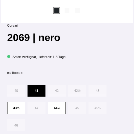
Corvari
2069 | nero
Sofort verfügbar, Lieferzeit: 1-3 Tage
GRÖSSEN
40
41
42
42½
43
43½
44
44½
45
45½
46