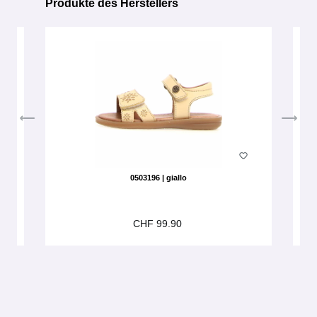
Produkte des Herstellers
Produktgalerie überspringen
0503196 | giallo
CHF 99.90