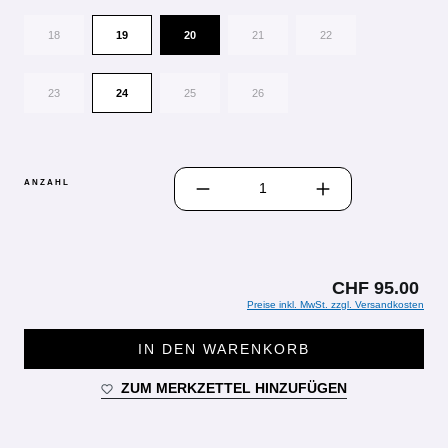
18
19
20
21
22
23
24
25
26
PRODUKT ANZAHL: GIB DEN GEWÜN
ANZAHL
CHF 95.00
Preise inkl. MwSt. zzgl. Versandkosten
IN DEN WARENKORB
ZUM MERKZETTEL HINZUFÜGEN