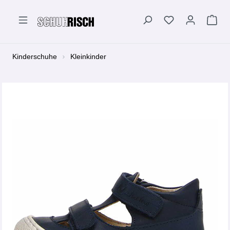
alt springen
Kinderschuhe
Kleinkinder
Bildergalerie überspringen