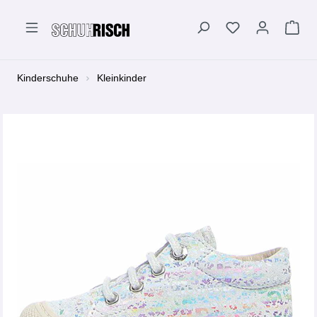
alt springen
Kinderschuhe
Kleinkinder
Bildergalerie überspringen