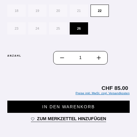
18
19
20
21
22
23
24
25
26
PRODUKT ANZAHL: GIB DEN GEWÜN
ANZAHL
CHF 85.00
Preise inkl. MwSt. zzgl. Versandkosten
IN DEN WARENKORB
ZUM MERKZETTEL HINZUFÜGEN