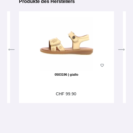
Produkte des Herstellers
Produktgalerie überspringen
0503196 | giallo
CHF 99.90