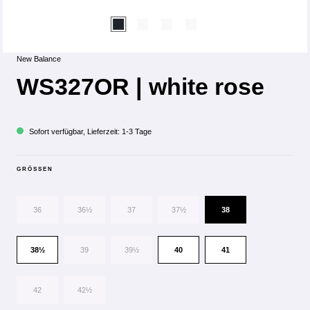
New Balance
WS327OR | white rose
Sofort verfügbar, Lieferzeit: 1-3 Tage
GRÖSSEN
36
36½
37
37½
38
38½
39
39½
40
41
42
42½