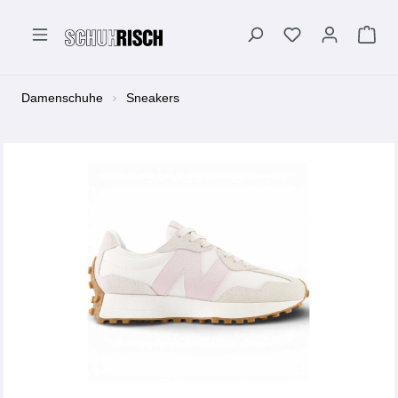
alt springen
Damenschuhe
Sneakers
Bildergalerie überspringen