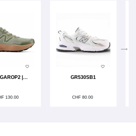
GAROP2 |
GR530SB1
ailrunning
HF 130.00
CHF 80.00