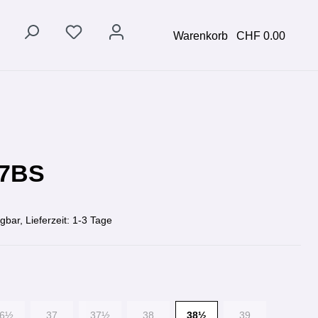
Warenkorb
CHF 0.00
7BS
gbar, Lieferzeit: 1-3 Tage
36½
37
37½
38
38½
39