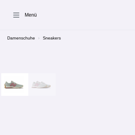
springen
Zur Hauptnavigation springen
Menü
Damenschuhe
Sneakers
Bildergalerie überspringen