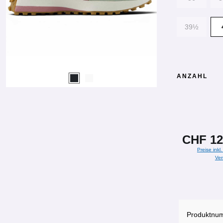
39½
ANZAHL
CHF 12
Preise inkl
Ver
Produktnu