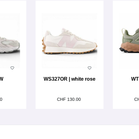
LW
WS327OR | white rose
WT
Tr
00
CHF 130.00
C