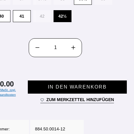
40
41
42
42½
PRODUKT ANZAHL: GIB DEN GEWÜNSCHTEN WE
0.00
IN DEN WARENKORB
. MwSt. zzgl.
sandkosten
ZUM MERKZETTEL HINZUFÜGEN
mmer:
884.50.0014-12