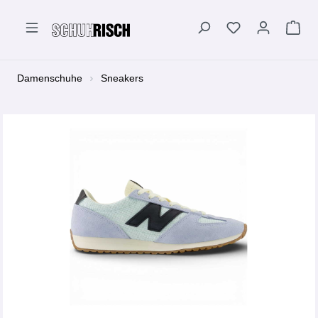
alt springen
Damenschuhe
Sneakers
Bildergalerie überspringen