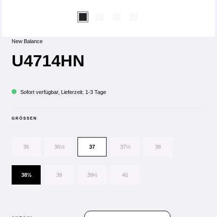
New Balance
U4714HN
Sofort verfügbar, Lieferzeit: 1-3 Tage
GRÖSSEN
36
36½
37
37½
38
38½
39
39½
40
PRODUKT ANZAHL: GIB DEN GEWÜN