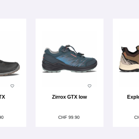
TX
Zirrox GTX low
Expl
90
CHF 99.90
C