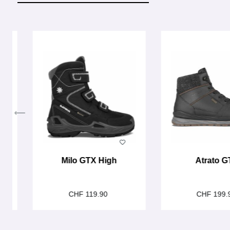
Produktgalerie überspringen
w
Milo GTX High
Atrato G
CHF 119.90
CHF 199.