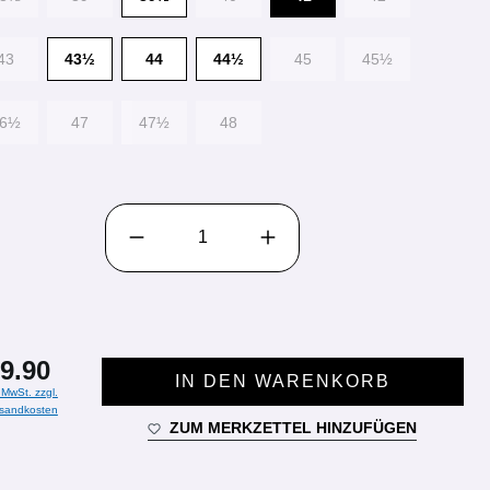
43
43½
44
44½
45
45½
46½
47
47½
48
PRODUKT ANZAHL: GIB DEN GEWÜNSCHTEN WE
9.90
IN DEN WARENKORB
. MwSt. zzgl.
sandkosten
ZUM MERKZETTEL HINZUFÜGEN