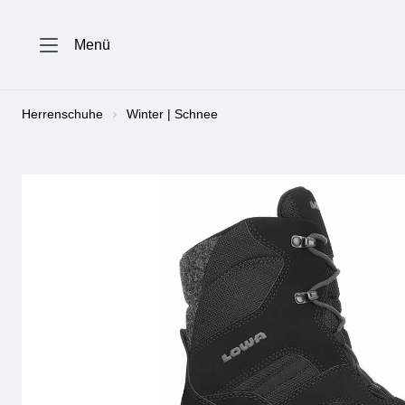
springen
Zur Hauptnavigation springen
Menü
Herrenschuhe
Winter | Schnee
Bildergalerie überspringen