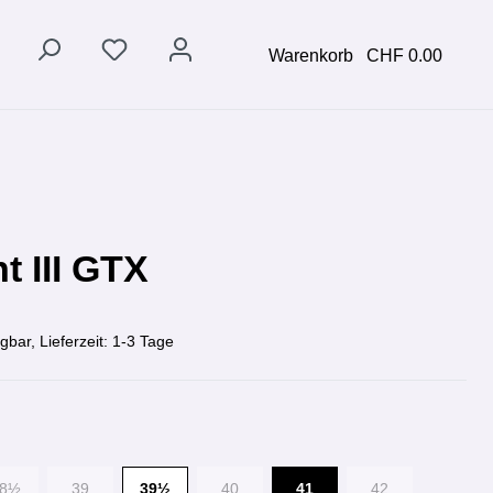
Warenkorb
CHF 0.00
t III GTX
gbar, Lieferzeit: 1-3 Tage
38½
39
39½
40
41
42