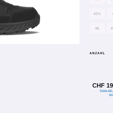
42½
46
ANZAHL
CHF 19
Preise inkl
Ver