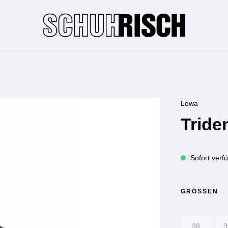
Lowa
Triden
Sofort verfü
GRÖSSEN
38