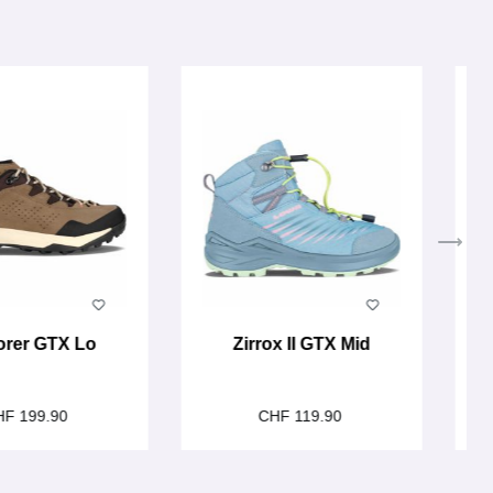
orer GTX Lo
Zirrox II GTX Mid
HF 199.90
CHF 119.90