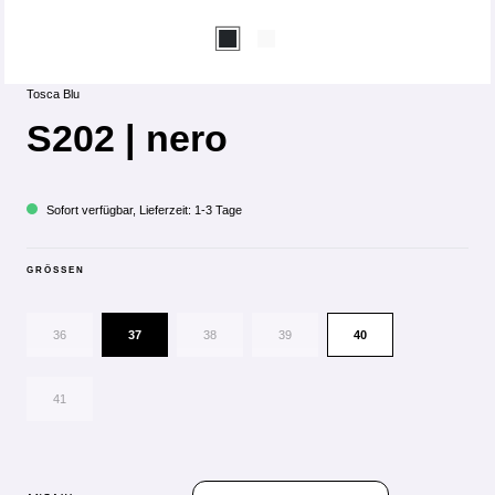
Tosca Blu
S202 | nero
Sofort verfügbar, Lieferzeit: 1-3 Tage
GRÖSSEN
36
37
38
39
40
41
PRODUKT ANZAHL: GIB DEN GEWÜN