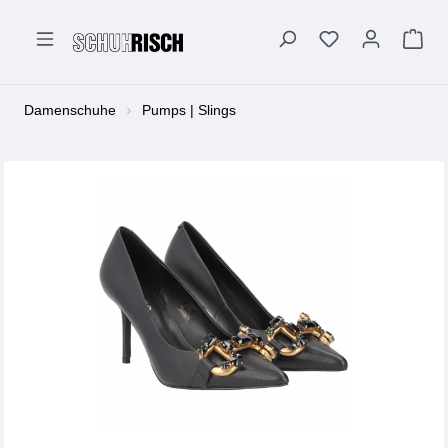
alt springen
Damenschuhe
Pumps | Slings
Bildergalerie überspringen