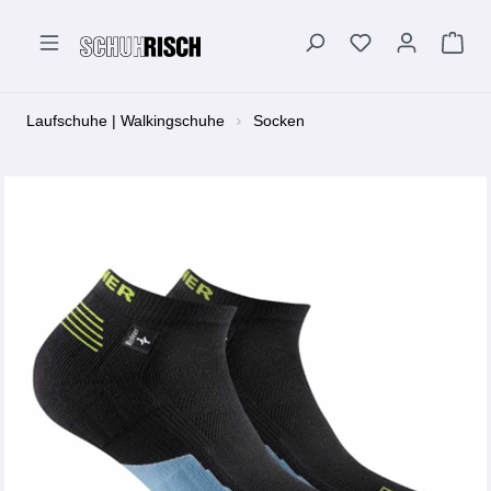
alt springen
Laufschuhe | Walkingschuhe
Socken
Bildergalerie überspringen