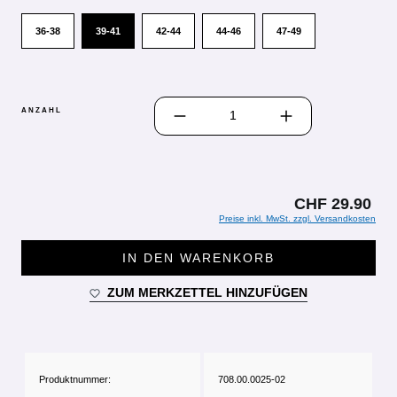
36-38
39-41
42-44
44-46
47-49
PRODUKT ANZAHL: GIB DEN GEWÜN
ANZAHL
CHF 29.90
Preise inkl. MwSt. zzgl. Versandkosten
IN DEN WARENKORB
ZUM MERKZETTEL HINZUFÜGEN
Produktnummer:
708.00.0025-02