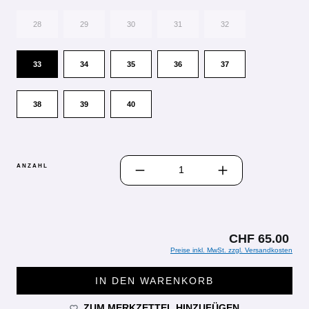
28
29
30
31
32
33
34
35
36
37
38
39
40
PRODUKT ANZAHL: GIB DEN GEWÜN
ANZAHL
CHF 65.00
Preise inkl. MwSt. zzgl. Versandkosten
IN DEN WARENKORB
ZUM MERKZETTEL HINZUFÜGEN