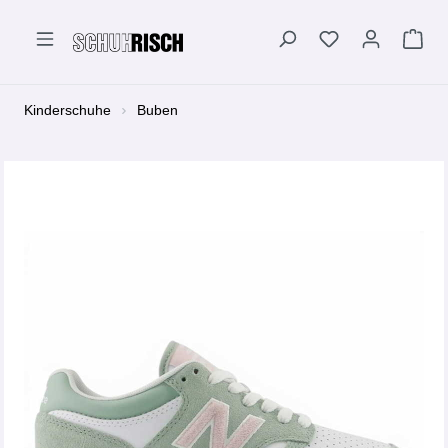
alt springen
Kinderschuhe
Buben
Bildergalerie überspringen