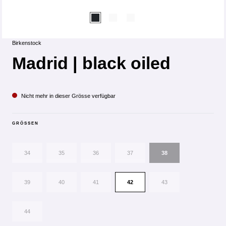
Birkenstock
Madrid | black oiled
Nicht mehr in dieser Grösse verfügbar
GRÖSSEN
34
35
36
37
38
39
40
41
42
43
44