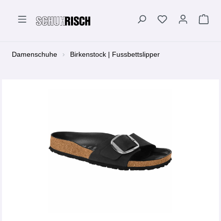
alt springen
Damenschuhe
Birkenstock | Fussbettslipper
Bildergalerie überspringen