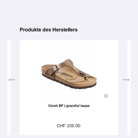
Produkte des Herstellers
Produktgalerie überspringen
Gizeh BF | graceful taupe
CHF 105.00