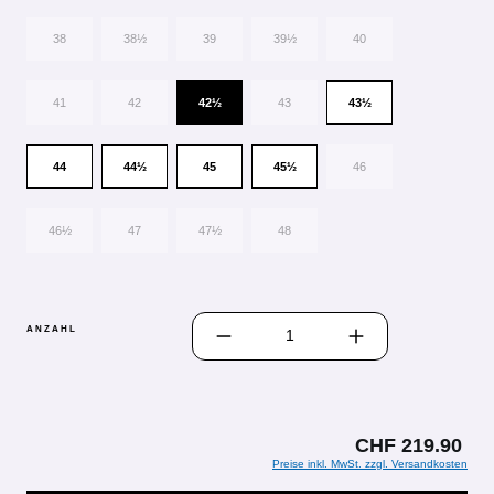
38
38½
39
39½
40
41
42
42½
43
43½
44
44½
45
45½
46
46½
47
47½
48
PRODUKT ANZAHL: GIB DEN GEWÜN
ANZAHL
CHF 219.90
Preise inkl. MwSt. zzgl. Versandkosten