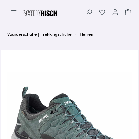
alt springen
Wanderschuhe | Trekkingschuhe
Herren
Bildergalerie überspringen