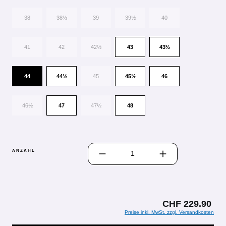
38
38½
39
39½
40
41
42
42½
43
43½
44
44½
45
45½
46
46½
47
47½
48
PRODUKT ANZAHL: GIB DEN GEWÜN
ANZAHL
CHF 229.90
Preise inkl. MwSt. zzgl. Versandkosten