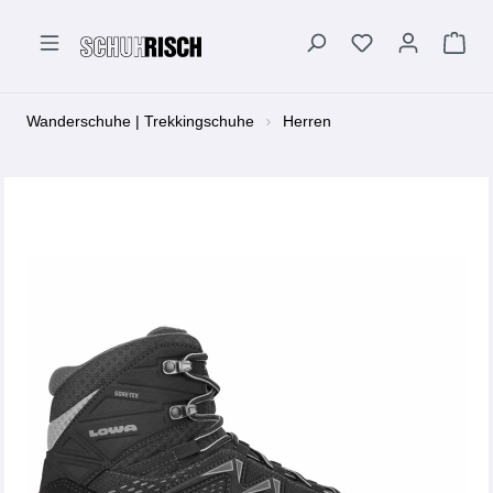
alt springen
Wanderschuhe | Trekkingschuhe
Herren
Bildergalerie überspringen