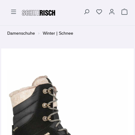
alt springen
Damenschuhe
Winter | Schnee
Bildergalerie überspringen