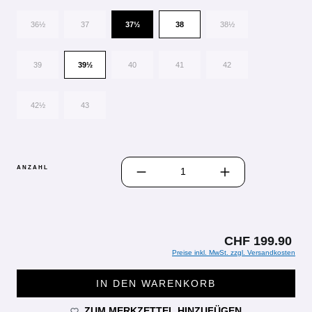
36½
37
37½
38
38½
39
39½
40
41
42
42½
43
PRODUKT ANZAHL: GIB DEN GEWÜN
ANZAHL
CHF 199.90
Preise inkl. MwSt. zzgl. Versandkosten
IN DEN WARENKORB
ZUM MERKZETTEL HINZUFÜGEN