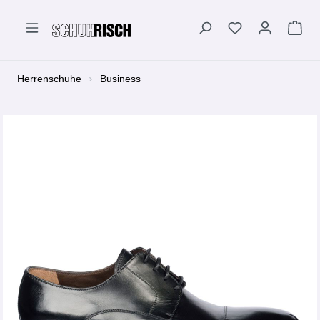
alt springen
Herrenschuhe
Business
Bildergalerie überspringen