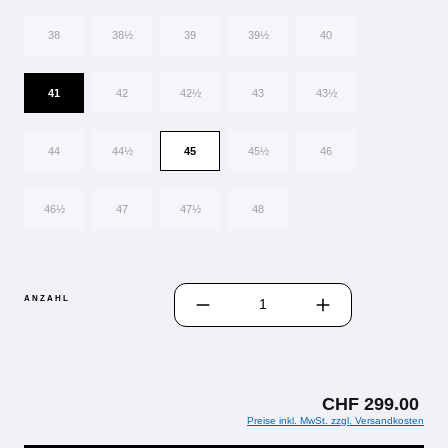
38
38½
39
39½
40
41
42
42½
43
43½
44
44½
45
45½
46
46½
47
47½
48
PRODUKT ANZAHL: GIB DEN GEWÜN
ANZAHL
CHF 299.00
Preise inkl. MwSt. zzgl. Versandkosten