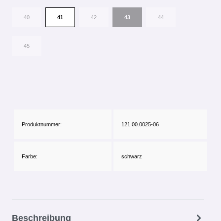
40
41
42
43
44
45
Produktnummer:
121.00.0025-06
Farbe:
schwarz
Beschreibung