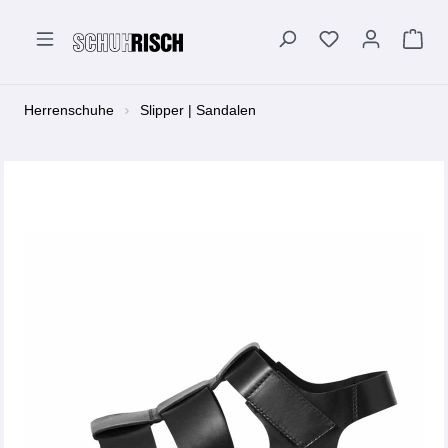
alt springen
Herrenschuhe
Slipper | Sandalen
Bildergalerie überspringen