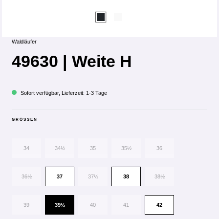
Waldläufer
49630 | Weite H
Sofort verfügbar, Lieferzeit: 1-3 Tage
GRÖSSEN
34
34½
35
35½
36
36½
37
37½
38
38½
39
39½
40
41
42