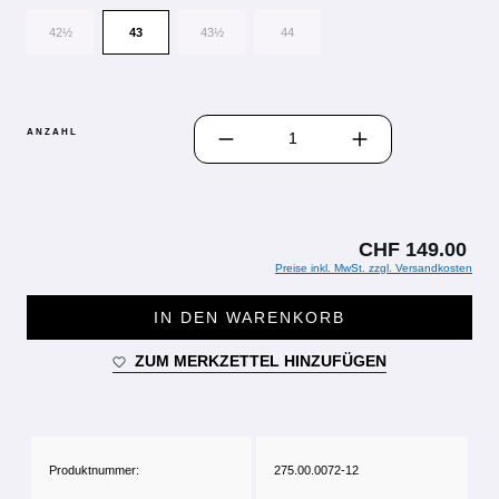
42½
43
43½
44
PRODUKT ANZAHL: GIB DEN GEWÜN
ANZAHL
CHF 149.00
Preise inkl. MwSt. zzgl. Versandkosten
IN DEN WARENKORB
ZUM MERKZETTEL HINZUFÜGEN
Produktnummer:
275.00.0072-12