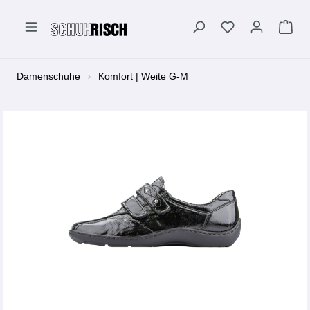
alt springen
Damenschuhe
Komfort | Weite G-M
Bildergalerie überspringen