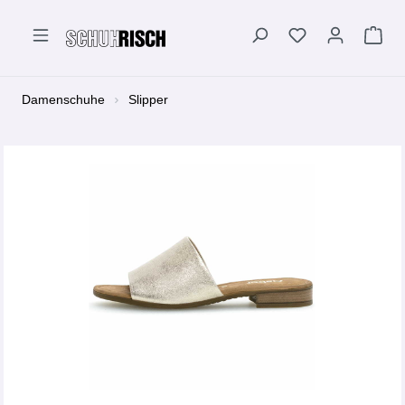
alt springen
Damenschuhe
Slipper
Bildergalerie überspringen