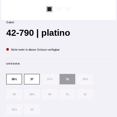
Gabor
42-790 | platino
Nicht mehr in dieser Grösse verfügbar
GRÖSSEN
36½
37
37½
38
38½
39
39½
40
41
42
42½
43