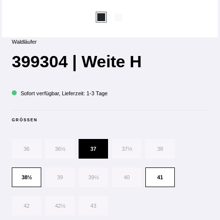
Waldläufer
399304 | Weite H
Sofort verfügbar, Lieferzeit: 1-3 Tage
GRÖSSEN
36
36½
37
37½
38
38½
39
39½
40
41
42
42½
43