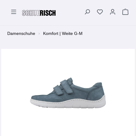
alt springen
Damenschuhe
Komfort | Weite G-M
Bildergalerie überspringen