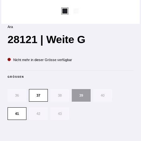
Ara
28121 | Weite G
Nicht mehr in dieser Grösse verfügbar
GRÖSSEN
36
37
38
39
40
41
42
43