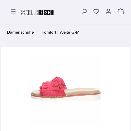
alt springen
Damenschuhe
Komfort | Weite G-M
Bildergalerie überspringen