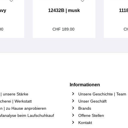
avy
12432B | musk
111
00
CHF 189.00
C
Informationen
| unsere Stärke
Unsere Geschichte | Team
herei | Werkstatt
Unser Geschäft
n | zu Hause anprobieren
Brands
ufanalyse beim Laufschuhkauf
Offene Stellen
Kontakt