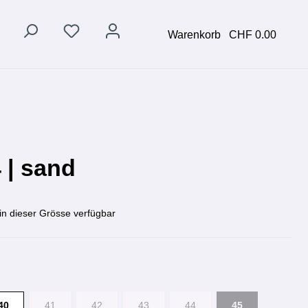
Warenkorb
CHF 0.00
 | sand
in dieser Grösse verfügbar
40
41
42
43
44
45