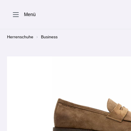
springen
Zur Hauptnavigation springen
Menü
Herrenschuhe
Business
Bildergalerie überspringen